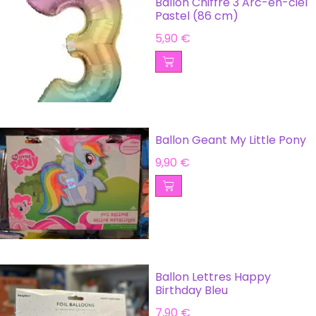
Ballon Chiffre 3 Arc-en-ciel
Pastel (86 cm)
5,90
€
Ballon Geant My Little Pony
9,90
€
Ballon Lettres Happy
Birthday Bleu
7,90
€