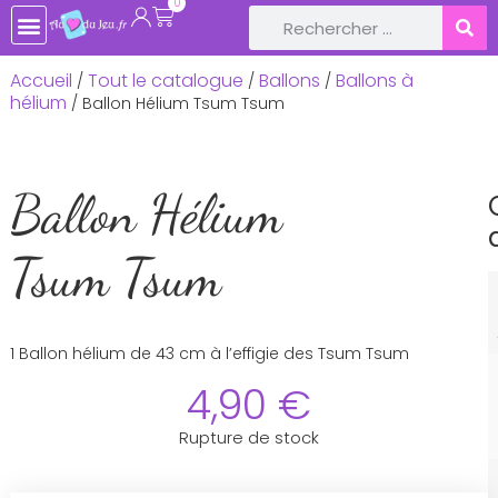
0
TOUTE LA BOUTIQUE
JEUX DE SOCIÉTÉ
JEUX ET JOUETS EN BOIS
LIVRES ET CONTES POUR ENFANTS
LOISIRS CRÉATIFS, ACTIVITÉS MANUELLES
LOISIRS RÉCRÉATIFS & JEUX PLEIN-AIR
DÉCOS DE FÊTE ET ANNIVERSAIRE
BÉBÉ & NAISSANCE
Accueil
Tout le catalogue
Ballons
Ballons à
/
/
/
hélium
/ Ballon Hélium Tsum Tsum
Ballon Hélium
Tsum Tsum
1 Ballon hélium de 43 cm à l’effigie des Tsum Tsum
4,90
€
Rupture de stock