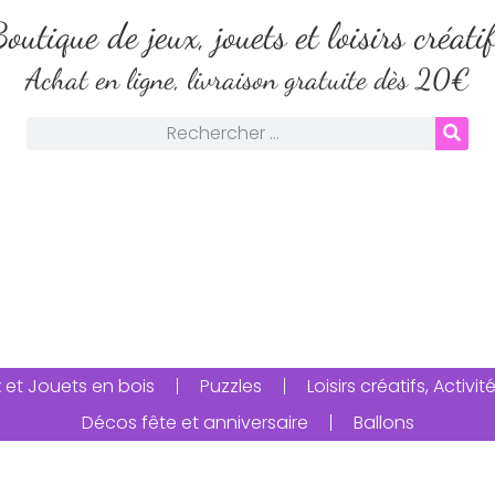
outique de jeux, jouets et loisirs créati
Achat en ligne, livraison gratuite dès 20€
 et Jouets en bois
Puzzles
Loisirs créatifs, Activ
Décos fête et anniversaire
Ballons