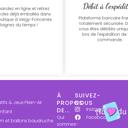
Débit à l'expédi
dez en ligne et retirez
icles déjà emballés dans
Plateforme bancaire fra
outique à Veigy-Foncenex.
totalement sécurisée. D
Gagnez du temps !
vous êtes débités uniq
lors de l'expédition de
commande.
À
SUIVEZ-
PROPOS
NOUS
atifs & Jeux Plein-Air
Instagram
DE...
enfant
Qui
Facebook
ium et ballons baudruche
sommes-