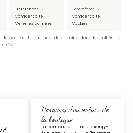
Préférences →
Paramètres →
s
Confidentialité →
Confidentialité →
Gérer les données
Cookies
er le bon fonctionnement de certaines fonctionnalités du
CNIL
 la
.
Horaires d'ouverture de
la boutique
La boutique est située à
Veigy-
sé.
Foncenex
, à 15 min de
Genève
et