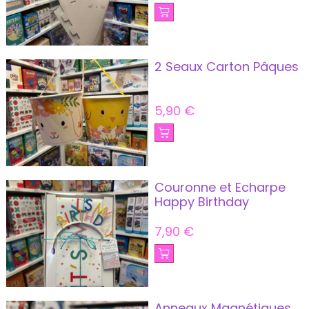
2 Seaux Carton Pâques
5,90
€
Couronne et Echarpe
Happy Birthday
7,90
€
Anneaux Magnétiques