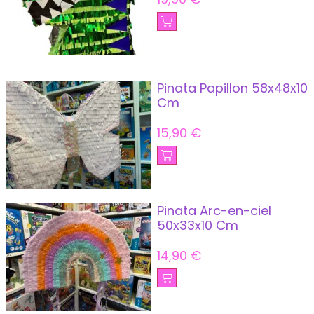
Pinata Papillon 58x48x10
Cm
15,90
€
Pinata Arc-en-ciel
50x33x10 Cm
14,90
€