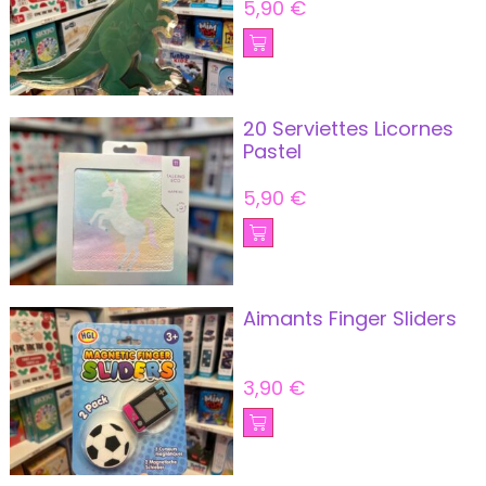
5,90
€
20 Serviettes Licornes
Pastel
5,90
€
Aimants Finger Sliders
3,90
€