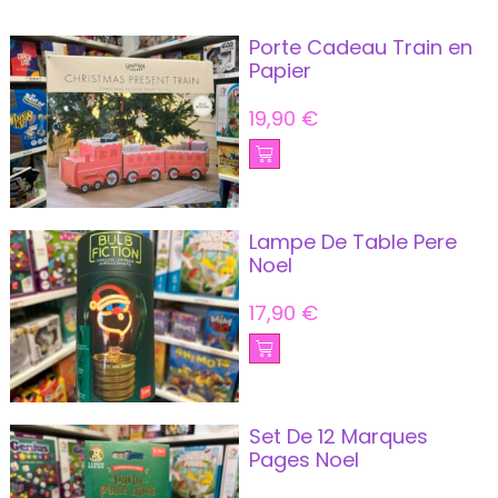
Porte Cadeau Train en
Papier
19,90
€
Lampe De Table Pere
Noel
17,90
€
Set De 12 Marques
Pages Noel