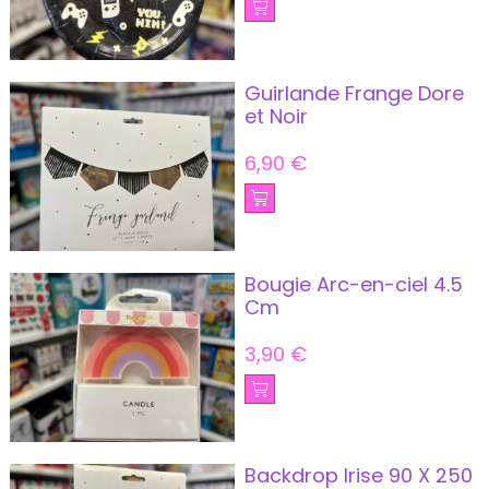
Guirlande Frange Dore
et Noir
6,90
€
Bougie Arc-en-ciel 4.5
Cm
3,90
€
Backdrop Irise 90 X 250