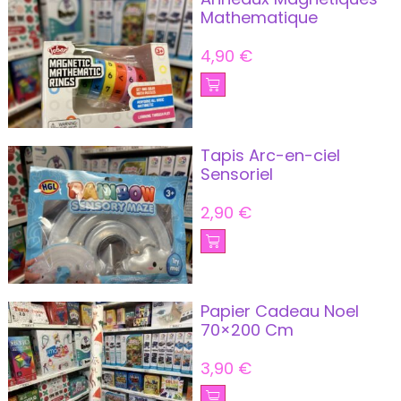
Mathematique
4,90
€
Tapis Arc-en-ciel
Sensoriel
2,90
€
Papier Cadeau Noel
70×200 Cm
3,90
€