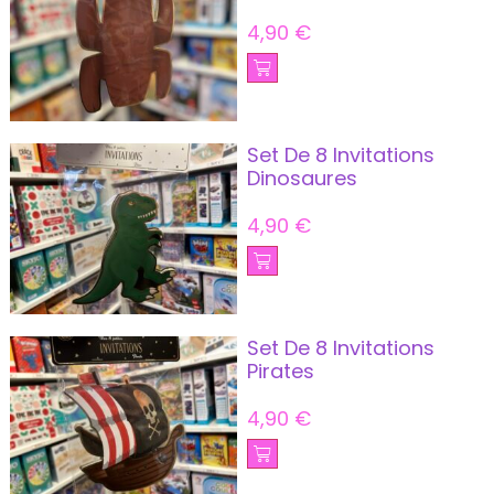
4,90
€
Set De 8 Invitations
Dinosaures
4,90
€
Set De 8 Invitations
Pirates
4,90
€