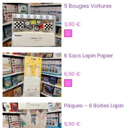
5 Bougies Voitures
3,90
€
6 Sacs Lapin Papier
6,90
€
Pâques – 6 Boites Lapin
9,90
€