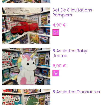
Set De 8 Invitations
Pompiers
4,90
€
8 Assiettes Baby
Licorne
5,90
€
8 Assiettes Dinosaures