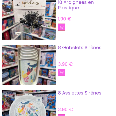
10 Araignees en
Plastique
1,90
€
8 Gobelets Sirènes
3,90
€
8 Assiettes Sirènes
3,90
€