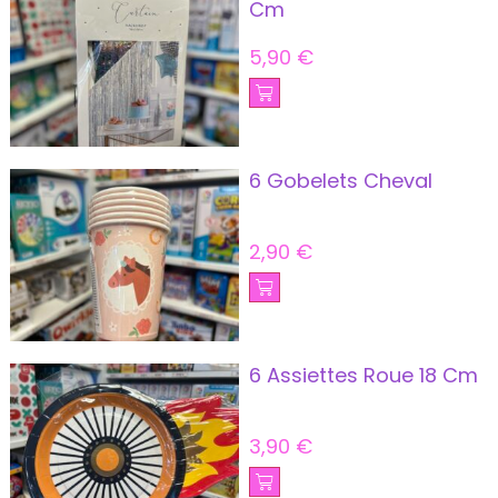
Cm
5,90
€
6 Gobelets Cheval
2,90
€
6 Assiettes Roue 18 Cm
3,90
€