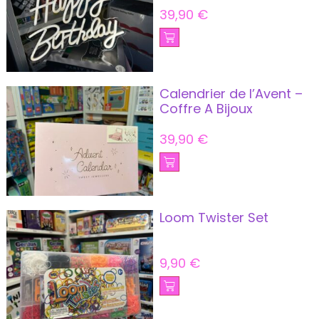
39,90
€
Calendrier de l’Avent –
Coffre A Bijoux
39,90
€
Loom Twister Set
9,90
€