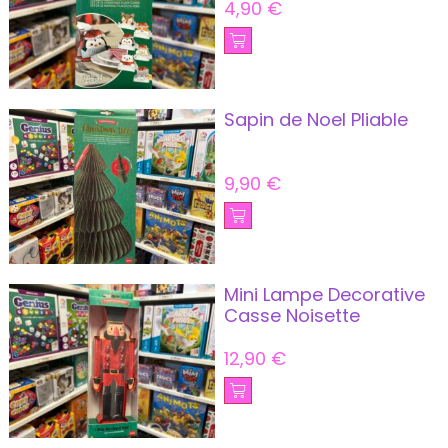
4,90
€
Sapin de Noel Pliable
9,90
€
Mini Lampe Decorative
Casse Noisette
12,90
€