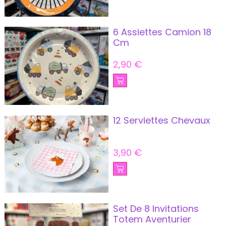
6 Assiettes Camion 18
Cm
2,90
€
12 Serviettes Chevaux
3,90
€
Set De 8 Invitations
Totem Aventurier