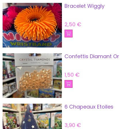
Bracelet Wiggly
2,50
€
Confettis Diamant Or
1,50
€
6 Chapeaux Etoiles
3,90
€