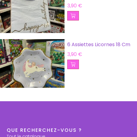
3,90
€
6 Assiettes Licornes 18 Cm
3,90
€
QUE RECHERCHEZ-VOUS ?
Tout le catalogue