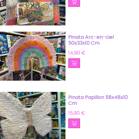
Pinata Arc-en-ciel
50x33x10 Cm
14,90
€
Pinata Papillon 58x48x10
Cm
15,90
€