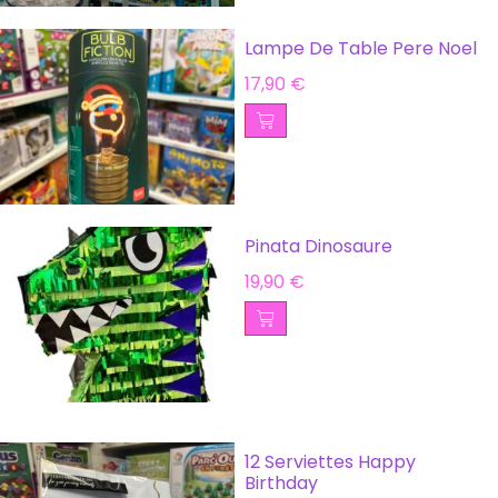
Lampe De Table Pere Noel
17,90
€
Pinata Dinosaure
19,90
€
12 Serviettes Happy
Birthday