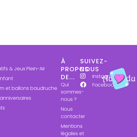
À
SUIVEZ-
PROPOS
NOUS
atifs & Jeux Plein-Air
Instagram
DE...
enfant
Qui
Facebook
ium et ballons baudruche
sommes-
anniversaires
nous ?
ts
Nous
contacter
Mentions
légales et