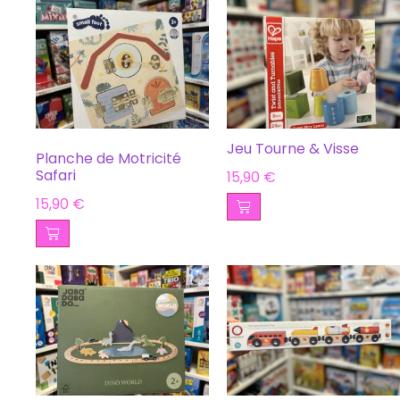
Jeu Tourne & Visse
Planche de Motricité
Safari
15,90
€
15,90
€