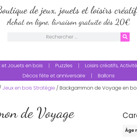
outique de jeux, jouets et loisirs créati
Achat en ligne, livraison gratuite dès 20€
 et Jouets en bois
Puzzles
Loisirs créatifs, Activ
Décos fête et anniversaire
Ballons
/
Jeux en bois Stratégie
/ Backgammon de Voyage en bo
on de Voyage
Car
Âge