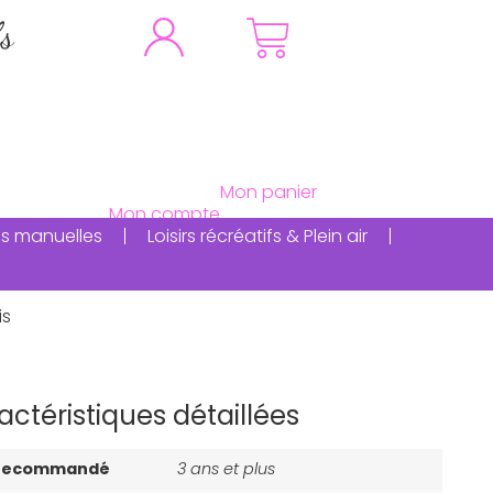
fs
ités manuelles
Loisirs récréatifs & Plein air
is
actéristiques détaillées
 recommandé
3 ans et plus