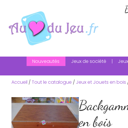
B
Nouveautés
Jeux de société
Jeux
Accueil
/
Tout le catalogue
/
Jeux et Jouets en bois
Backgamm
en bois