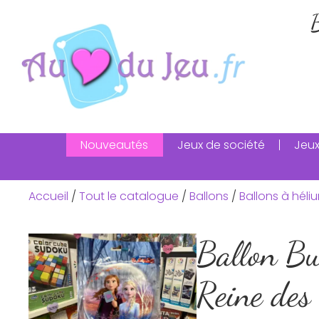
B
Nouveautés
Jeux de société
Jeux
Accueil
/
Tout le catalogue
/
Ballons
/
Ballons à héli
Ballon B
Reine des