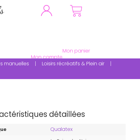
fs
ités manuelles
Loisirs récréatifs & Plein air
actéristiques détaillées
Qualatex
que