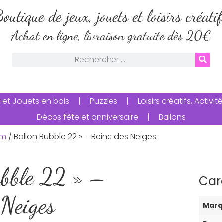
outique de jeux, jouets et loisirs créati
Achat en ligne, livraison gratuite dès 20€
 et Jouets en bois
Puzzles
Loisirs créatifs, Activ
Décos fête et anniversaire
Ballons
um
/ Ballon Bubble 22 » – Reine des Neiges
ubble 22 » –
Car
 Neiges
Mar