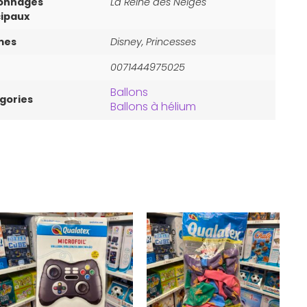
onnages
La Reine des Neiges
cipaux
mes
Disney, Princesses
0071444975025
Ballons
gories
Ballons à hélium