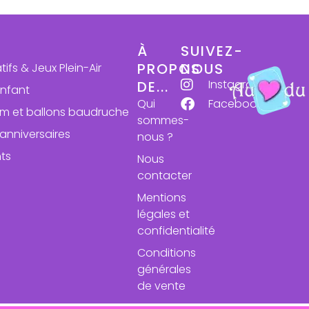
À
SUIVEZ-
PROPOS
NOUS
atifs & Jeux Plein-Air
Instagram
DE...
enfant
Qui
Facebook
ium et ballons baudruche
sommes-
anniversaires
nous ?
ts
Nous
contacter
Mentions
légales et
confidentialité
Conditions
générales
de vente