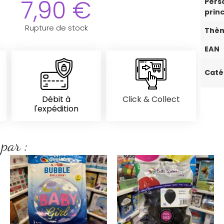
7,90
€
Pers
prin
Rupture de stock
Thè
EAN
Caté
Débit à
Click & Collect
l'expédition
 par :