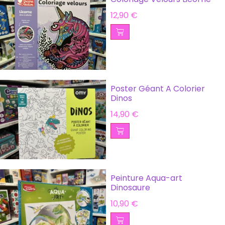
12,90
€
Poster Géant A Colorier
Dinos
14,90
€
Peinture Aqua-art
Dinosaure
10,90
€