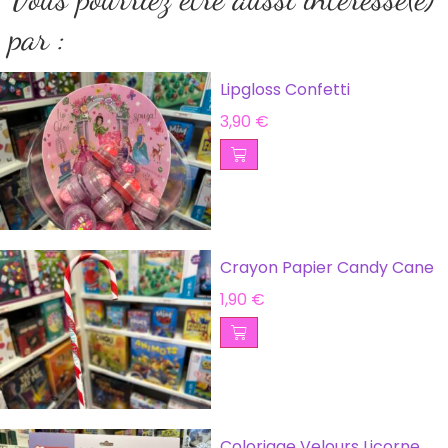
par :
Lipgloss Confetti
3,90
€
Crayon Papier Candy Cane
1,90
€
Coloriage Velours Licorne