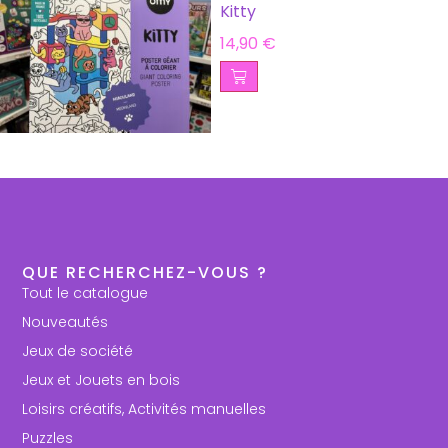
Kitty
14,90
€
QUE RECHERCHEZ-VOUS ?
Tout le catalogue
Nouveautés
Jeux de société
Jeux et Jouets en bois
Loisirs créatifs, Activités manuelles
Puzzles