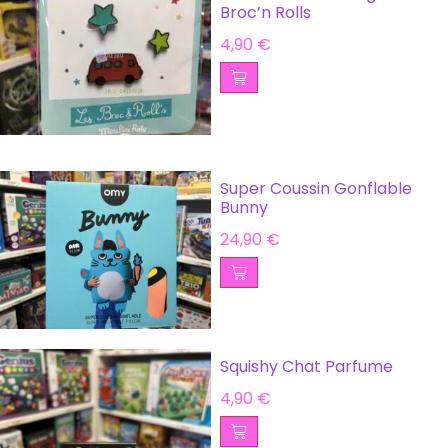
Broc’n Rolls
4,90
€
Super Coussin Gonflable
Bunny
24,90
€
Squishy Chat Parfume
4,90
€