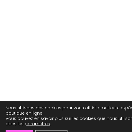
Nous utilisons des cookies pour vous offrir la meilleure expé
boutique en ligne.
Vous pouvez en savoir plus sur les cookies que nous utiliso
dans les
paramètres
.