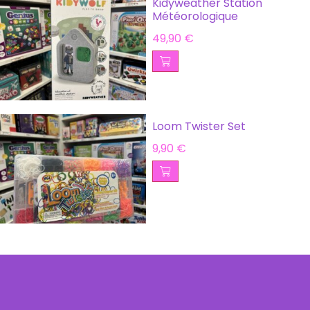
Kidyweather Station
Météorologique
49,90
€
Loom Twister Set
9,90
€