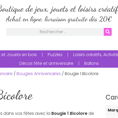
outique de jeux, jouets et loisirs créati
Achat en ligne, livraison gratuite dès 20€
 et Jouets en bois
Puzzles
Loisirs créatifs, Activ
Décos fête et anniversaire
Ballons
ersaire
/
Bougies Anniversaires
/ Bougie 1 Bicolore
Bicolore
Car
Mar
s dans vos fêtes avec la
Bougie 1 Bicolore
de