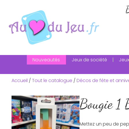
B
Nouveautés
Jeux de société
Jeux
Accueil
/
Tout le catalogue
/
Décos de fête et anniv
Bougie 1 
Mettez un peu de pep