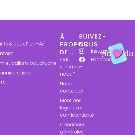
À
SUIVEZ-
PROPOS
NOUS
atifs & Jeux Plein-Air
Instagram
DE...
enfant
Qui
Facebook
ium et ballons baudruche
sommes-
anniversaires
nous ?
ts
Nous
contacter
Mentions
légales et
confidentialité
Conditions
générales