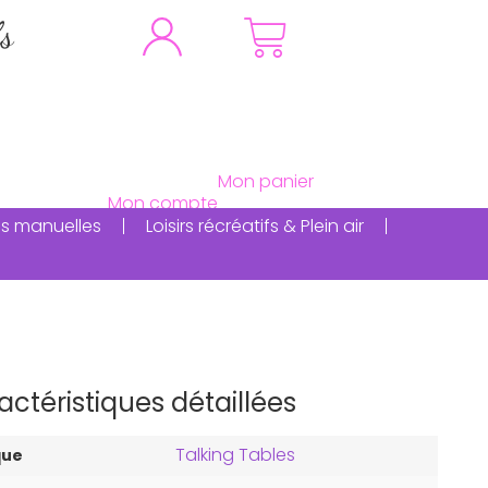
fs
ités manuelles
Loisirs récréatifs & Plein air
actéristiques détaillées
Talking Tables
que