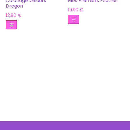
Coloriage Velours
Mes Premiers Feutres
Dragon
19,90
€
12,90
€