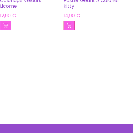
Coloriage Velours
Poster Géant A Colorier
Licorne
Kitty
12,90
€
14,90
€