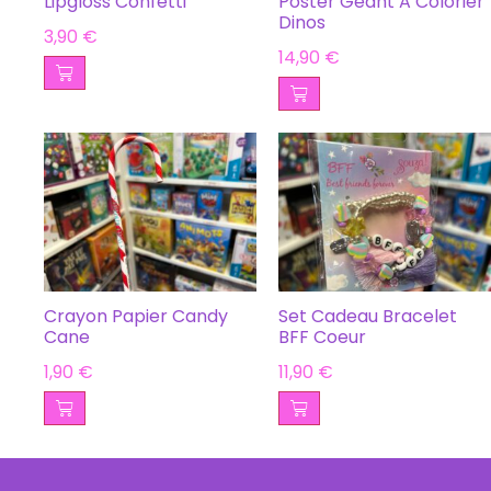
Lipgloss Confetti
Poster Géant A Colorier
Dinos
3,90
€
14,90
€
Crayon Papier Candy
Set Cadeau Bracelet
Cane
BFF Coeur
1,90
€
11,90
€