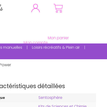
fs
ités manuelles
Loisirs récréatifs & Plein air
 Power
actéristiques détaillées
Sentosphère
que
Kits de Sciences et Chimie