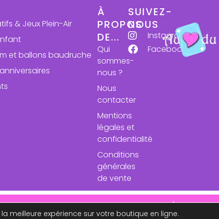
À
SUIVEZ-
PROPOS
NOUS
atifs & Jeux Plein-Air
Instagram
DE...
enfant
Qui
Facebook
ium et ballons baudruche
sommes-
anniversaires
nous ?
ts
Nous
contacter
Mentions
légales et
confidentialité
Conditions
générales
de vente
se des expéditions le 24 aout. À très bie
 la meilleure expérience sur votre boutique en ligne.