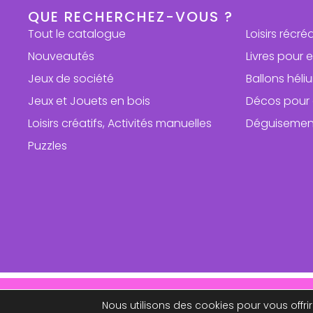
QUE RECHERCHEZ-VOUS ?
Tout le catalogue
Loisirs récré
Nouveautés
Livres pour 
Jeux de société
Ballons hél
Jeux et Jouets en bois
Décos pour 
Loisirs créatifs, Activités manuelles
Déguisemen
Puzzles
Repri
Nous utilisons des cookies pour vous offrir