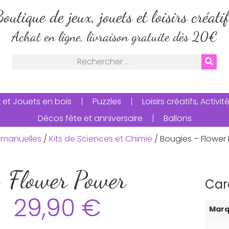
outique de jeux, jouets et loisirs créati
Achat en ligne, livraison gratuite dès 20€
 et Jouets en bois
Puzzles
Loisirs créatifs, Activ
Décos fête et anniversaire
Ballons
és manuelles
/
Kits de Sciences et Chimie
/ Bougies – Flower
 Flower Power
Car
29,90
€
Mar