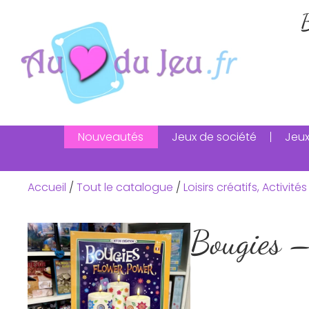
B
Nouveautés
Jeux de société
Jeux
Accueil
/
Tout le catalogue
/
Loisirs créatifs, Activit
Bougies –