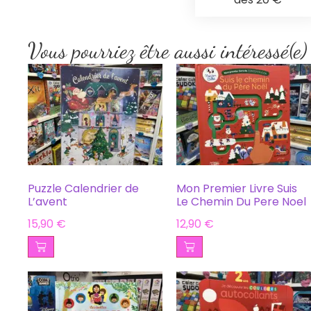
Vous pourriez être aussi intéressé(e)
Puzzle Calendrier de
Mon Premier Livre Suis
L’avent
Le Chemin Du Pere Noel
15,90
€
12,90
€