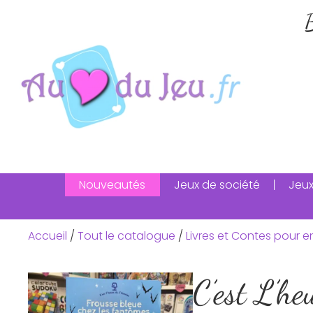
B
Nouveautés
Jeux de société
Jeux
Accueil
/
Tout le catalogue
/
Livres et Contes pour e
C’est L’he