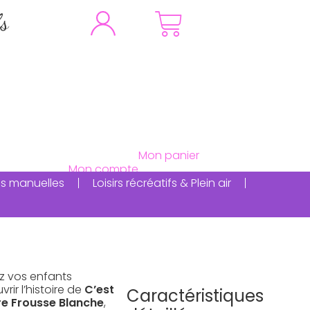
fs
ités manuelles
Loisirs récréatifs & Plein air
ez vos enfants
rir l’histoire de
C’est
Caractéristiques
re Frousse Blanche
,