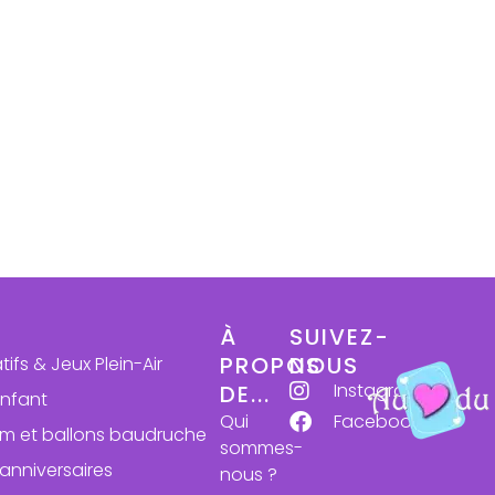
À
SUIVEZ-
PROPOS
NOUS
atifs & Jeux Plein-Air
Instagram
DE...
enfant
Qui
Facebook
ium et ballons baudruche
sommes-
anniversaires
nous ?