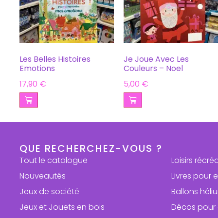
Les Belles Histoires
Je Joue Avec Les
Emotions
Couleurs – Noel
17,90
€
5,00
€
QUE RECHERCHEZ-VOUS ?
Tout le catalogue
Loisirs récré
Nouveautés
Livres pour 
Jeux de société
Ballons hél
Jeux et Jouets en bois
Décos pour 