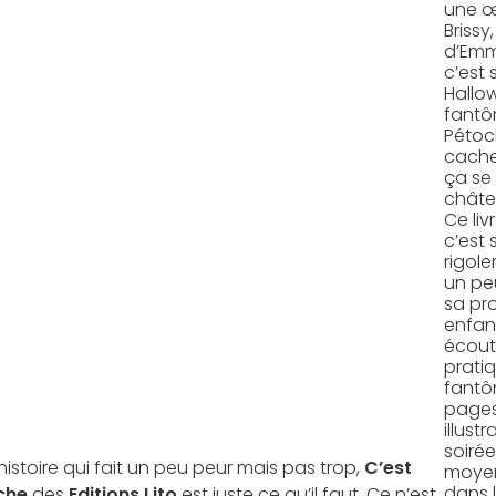
une œ
Brissy
d’Emma
c’est 
Hallo
fantô
Pétoc
cache
ça se
châte
Ce liv
c’est 
rigole
un pe
sa pr
enfant
écout
prati
fantô
pages
illust
soirée
istoire qui fait un peu peur mais pas trop,
C’est
moyen
dans l
che
des
Editions Lito
est juste ce qu’il faut. Ce n’est