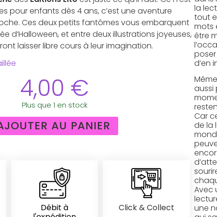
la lec
ges pour enfants dès 4 ans, c’est une aventure
tout 
oche. Ces deux petits fantômes vous embarquent
mots 
rée d’Halloween, et entre deux illustrations joyeuses,
être 
l’occ
ront laisser libre cours à leur imagination.
poser
d’en i
illée
4,00
€
Même s
aussi 
momen
Plus que 1 en stock
resten
Car c
AJOUTER AU PANIER
de la 
monde
peuve
encor
d’att
sourir
chaqu
Avec u
lectur
Débit à
Click & Collect
une n
l'expédition