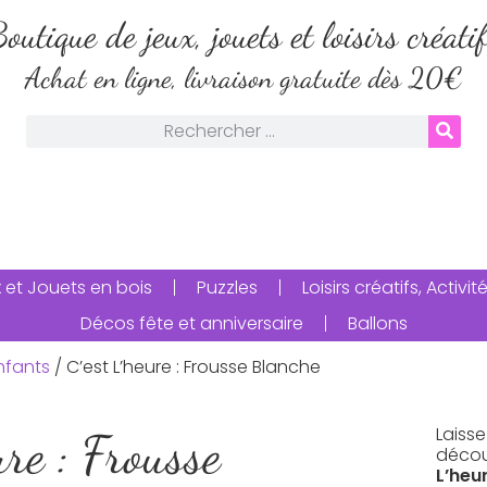
outique de jeux, jouets et loisirs créati
Achat en ligne, livraison gratuite dès 20€
 et Jouets en bois
Puzzles
Loisirs créatifs, Activ
Décos fête et anniversaire
Ballons
nfants
/ C’est L’heure : Frousse Blanche
Laiss
ure : Frousse
découv
L’heu