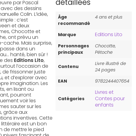
détaillées
uvre par Pascal
, avec des dessins
nuelle Colin. L’idée,
Âge
4 ans et plus
simple : c’est
recommandé
ween et deux
mes, Chocotte et
Editions Lito
Marque
he, ont prévu un
-cache. Mais surprise,
Personnages
Chocotte,
 passe dans un
principaux
Pétoche
au… hanté, bien sûr !
re des
Editions Lito
,
Livre illustré de
surtout l’occasion de
Contenu
24 pages
r, de frissonner juste
u, et d’explorer avec
EAN
9782244407654
opre imagination. Les
s, en lisant ou
Livres et
ant, pourront
Contes pour
Catégories
quement voir les
enfants
mes sauter sur les
, grâce aux
rations inventives. Cette
 littéraire est un bon
 de mettre le pied
’univers fascinant de