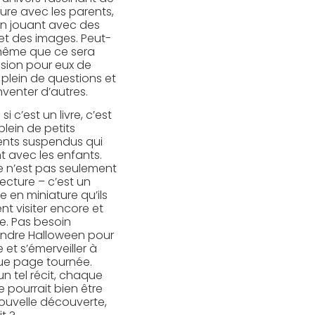
ture avec les parents,
en jouant avec des
et des images. Peut-
même que ce sera
asion pour eux de
 plein de questions et
nventer d’autres.
i c’est un livre, c’est
plein de petits
ts suspendus qui
t avec les enfants.
e n’est pas seulement
lecture – c’est un
 en miniature qu’ils
nt visiter encore et
e. Pas besoin
endre Halloween pour
e et s’émerveiller à
e page tournée.
n tel récit, chaque
e pourrait bien être
ouvelle découverte,