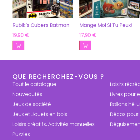
Rubik’s Cubers Batman
Mange Moi Si Tu Peux!
19,90
€
17,90
€
QUE RECHERCHEZ-VOUS ?
Tout le catalogue
Loisirs récré
Nouveautés
Livres pour 
Jeux de société
Ballons hél
Jeux et Jouets en bois
Décos pour 
Loisirs créatifs, Activités manuelles
Déguisemen
Puzzles