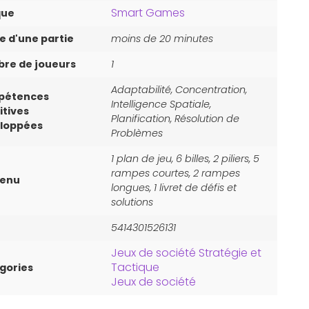
Smart Games
que
e d'une partie
moins de 20 minutes
re de joueurs
1
Adaptabilité, Concentration,
pétences
Intelligence Spatiale,
itives
Planification, Résolution de
loppées
Problèmes
1 plan de jeu, 6 billes, 2 piliers, 5
rampes courtes, 2 rampes
tenu
longues, 1 livret de défis et
solutions
5414301526131
Jeux de société Stratégie et
Tactique
gories
Jeux de société