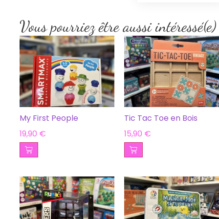
Vous pourriez être aussi intéressé(e)
My First People
Tic Tac Toe en Bois
19,90
€
15,90
€