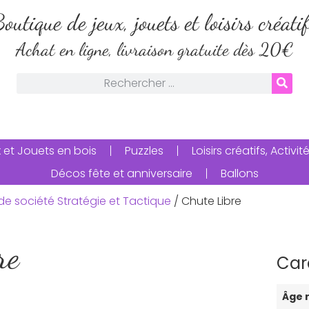
outique de jeux, jouets et loisirs créati
Achat en ligne, livraison gratuite dès 20€
 et Jouets en bois
Puzzles
Loisirs créatifs, Activ
Décos fête et anniversaire
Ballons
de société Stratégie et Tactique
/ Chute Libre
re
Car
Âge