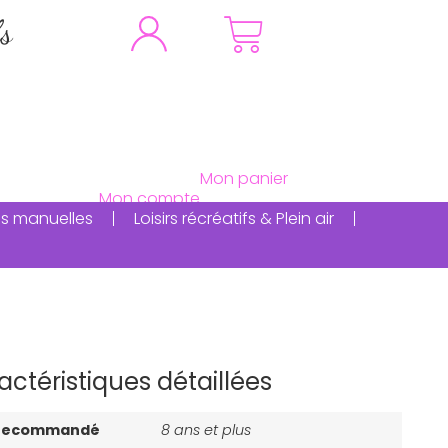
fs
ités manuelles
Loisirs récréatifs & Plein air
actéristiques détaillées
 recommandé
8 ans et plus