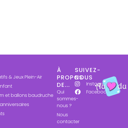
À
SUIVEZ-
PROPOS
NOUS
atifs & Jeux Plein-Air
Instagram
DE...
enfant
Qui
Facebook
ium et ballons baudruche
sommes-
anniversaires
nous ?
ts
Nous
contacter