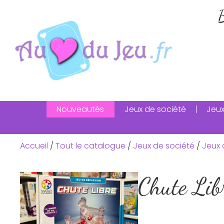
B
Nouveautés
Jeux de société
Jeux
Accueil
/
Tout le catalogue
/
Jeux de société
/
Jeux 
Chute Lib