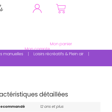
fs
ités manuelles
Loisirs récréatifs & Plein air
actéristiques détaillées
 recommandé
12 ans et plus