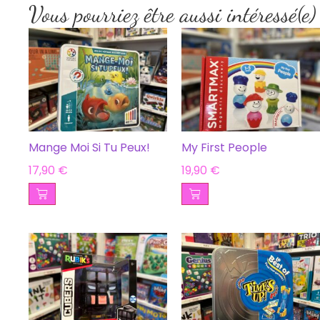
Vous pourriez être aussi intéressé(e)
Mange Moi Si Tu Peux!
My First People
17,90
€
19,90
€