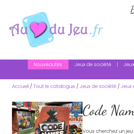
B
Nouveautés
Jeux de société
Jeux
Accueil
/
Tout le catalogue
/
Jeux de société
/
Jeux 
Code Nam
Vous cherchez un jeu