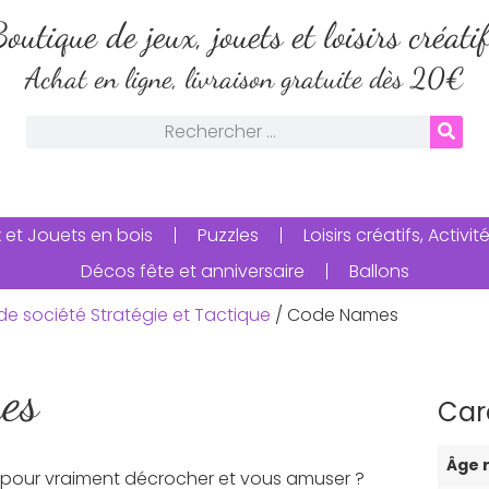
outique de jeux, jouets et loisirs créati
Achat en ligne, livraison gratuite dès 20€
 et Jouets en bois
Puzzles
Loisirs créatifs, Activ
Décos fête et anniversaire
Ballons
de société Stratégie et Tactique
/ Code Names
es
Car
Âge
 pour vraiment décrocher et vous amuser ?