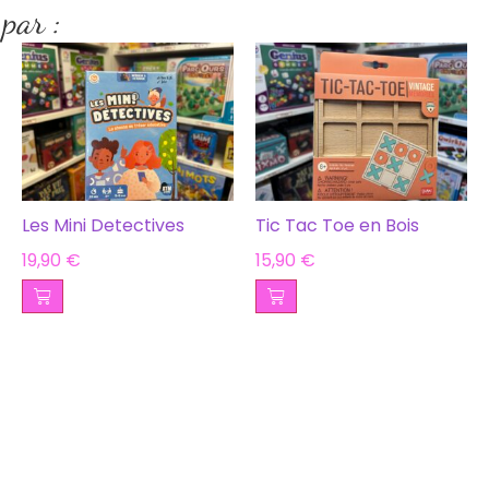
 par :
Les Mini Detectives
Tic Tac Toe en Bois
19,90
€
15,90
€