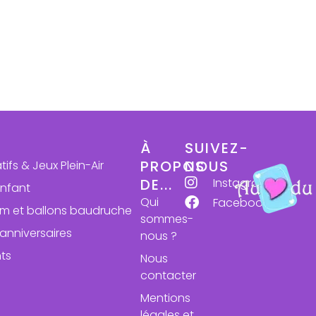
À
SUIVEZ-
PROPOS
NOUS
atifs & Jeux Plein-Air
Instagram
DE...
enfant
Qui
Facebook
ium et ballons baudruche
sommes-
anniversaires
nous ?
ts
Nous
contacter
Mentions
légales et