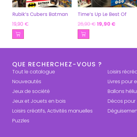
Rubik’s Cubers Batman
Time’s Up Le Best Of
19,90
€
26,90
€
19,90
€
QUE RECHERCHEZ-VOUS ?
Tout le catalogue
Loisirs récré
Nouveautés
Livres pour 
Jeux de société
Ballons hél
Jeux et Jouets en bois
Décos pour 
Loisirs créatifs, Activités manuelles
Déguisemen
Puzzles