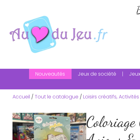
B
Nouveautés
Jeux de société
Jeux
Accueil
/
Tout le catalogue
/
Loisirs créatifs, Activit
Coloriage
Avions & 