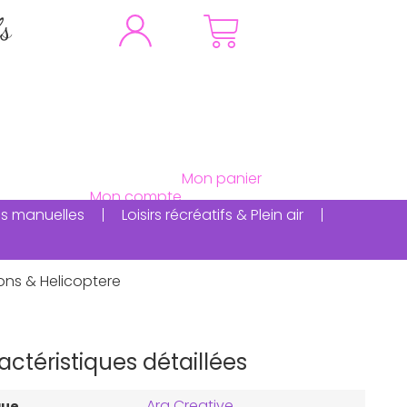
fs
ités manuelles
Loisirs récréatifs & Plein air
ons & Helicoptere
actéristiques détaillées
Ara Creative
que