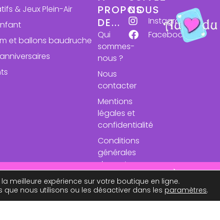
PROPOS
NOUS
atifs & Jeux Plein-Air
Instagram
DE...
enfant
Qui
Facebook
ium et ballons baudruche
sommes-
anniversaires
nous ?
ts
Nous
contacter
Mentions
légales et
confidentialité
Conditions
générales
de vente
se des expéditions le 24 aout. À très bie
 la meilleure expérience sur votre boutique en ligne.
s que nous utilisons ou les désactiver dans les
paramètres
.