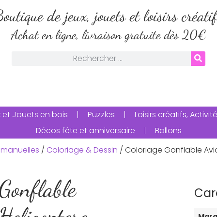
outique de jeux, jouets et loisirs créati
Achat en ligne, livraison gratuite dès 20€
 et Jouets en bois
Puzzles
Loisirs créatifs, Activ
Décos fête et anniversaire
Ballons
és manuelles
/
Coloriage & Dessin
/ Coloriage Gonflable Avi
 Gonflable
Car
Helicoptere
Mar