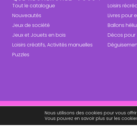
Tout le catalogue
Loisirs récré
Nouveautés
Livres pour 
Jeux de société
Ballons hél
Jeux et Jouets en bois
Décos pour 
Loisirs créatifs, Activités manuelles
Déguisemen
Puzzles
Repri
Nous utilisons des cookies pour vous offrir
Vous pouvez en savoir plus sur les cookie