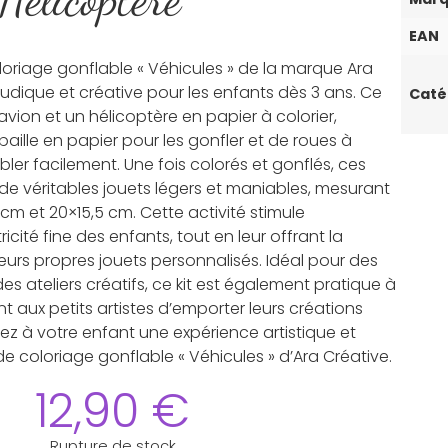
EAN
loriage gonflable « Véhicules » de la marque Ara
 ludique et créative pour les enfants dès 3 ans. Ce
Caté
vion et un hélicoptère en papier à colorier,
lle en papier pour les gonfler et de roues à
bler facilement. Une fois colorés et gonflés, ces
de véritables jouets légers et maniables, mesurant
cm et 20×15,5 cm. Cette activité stimule
ricité fine des enfants, tout en leur offrant la
leurs propres jouets personnalisés. Idéal pour des
 ateliers créatifs, ce kit est également pratique à
t aux petits artistes d’emporter leurs créations
ez à votre enfant une expérience artistique et
e coloriage gonflable « Véhicules » d’Ara Créative.
12,90
€
Rupture de stock