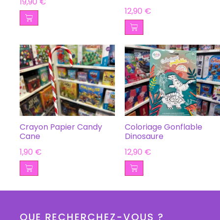
19,90
€
12,90
€
Crayon Papier Candy
Coloriage Gonflable
Cane
Dinosaure
1,90
€
12,90
€
QUE RECHERCHEZ-VOUS ?