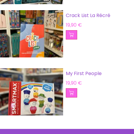
Crack List La Récré
19,90
€
My First People
19,90
€