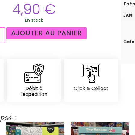
4,90
€
Thè
EAN
En stock
AJOUTER AU PANIER
Caté
Débit à
Click & Collect
l'expédition
 par :