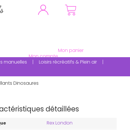
fs
ités manuelles
Loisirs récréatifs & Plein air
llants Dinosaures
actéristiques détaillées
Rex London
que