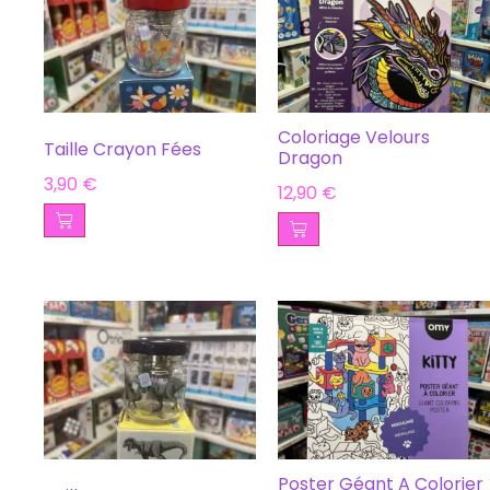
Coloriage Velours
Taille Crayon Fées
Dragon
3,90
€
12,90
€
Poster Géant A Colorier