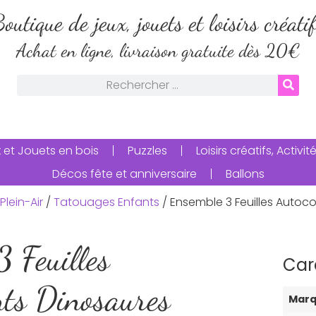
outique de jeux, jouets et loisirs créati
Achat en ligne, livraison gratuite dès 20€
 et Jouets en bois
Puzzles
Loisirs créatifs, Activ
Décos fête et anniversaire
Ballons
Plein-Air
/
Tatouages Enfants
/ Ensemble 3 Feuilles Autoco
3 Feuilles
Car
nts Dinosaures
Mar