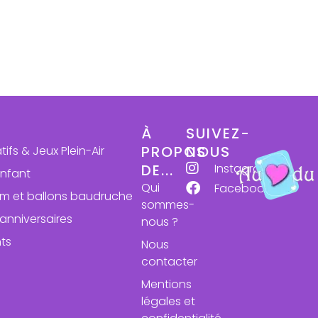
À
SUIVEZ-
PROPOS
NOUS
atifs & Jeux Plein-Air
Instagram
DE...
enfant
Qui
Facebook
ium et ballons baudruche
sommes-
anniversaires
nous ?
ts
Nous
contacter
Mentions
légales et