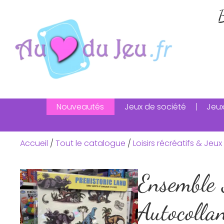
B
Nouveautés
Jeux de société
Jeux
Accueil
/
Tout le catalogue
/
Loisirs récréatifs & Jeux 
Ensemble 
Autocolla