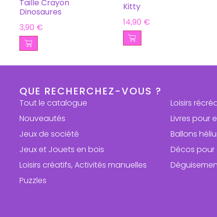
Taille Crayon
Kitty
Dinosaures
14,90
€
3,90
€
QUE RECHERCHEZ-VOUS ?
Tout le catalogue
Loisirs récré
Nouveautés
Livres pour 
Jeux de société
Ballons hél
Jeux et Jouets en bois
Décos pour 
Loisirs créatifs, Activités manuelles
Déguisemen
Puzzles