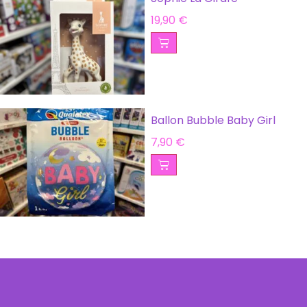
19,90
€
Ballon Bubble Baby Girl
7,90
€