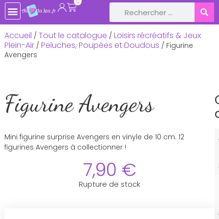
0
TOUTE LA BOUTIQUE
JEUX DE SOCIÉTÉ
JEUX ET JOUETS EN BOIS
LIVRES ET CONTES POUR ENFANTS
LOISIRS CRÉATIFS, ACTIVITÉS MANUELLES
LOISIRS RÉCRÉATIFS & JEUX PLEIN-AIR
DÉCOS DE FÊTE ET ANNIVERSAIRE
BÉBÉ & NAISSANCE
Accueil
Tout le catalogue
Loisirs récréatifs & Jeux
/
/
Plein-Air
Peluches, Poupées et Doudous
/
/ Figurine
Avengers
Figurine Avengers
Mini figurine surprise Avengers en vinyle de 10 cm. 12
figurines Avengers à collectionner !
7,90
€
Rupture de stock