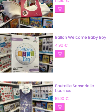
14,90
€
Ballon Welcome Baby Boy
4,90
€
Bouteille Sensorielle
Licornes
16,90
€