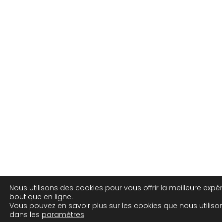
Nous utilisons des cookies pour vous offrir la meilleure expé
boutique en ligne.
Vous pouvez en savoir plus sur les cookies que nous utiliso
dans les
paramètres
.