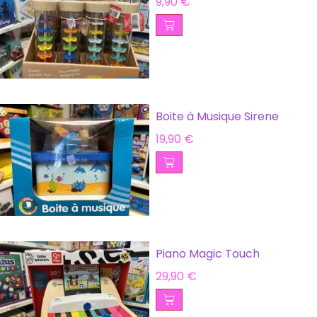
9,90
€
Boite à Musique Sirene
19,90
€
Piano Magic Touch
29,90
€