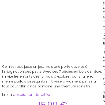
s
q
u
j
b
t
l
j
a
c
Ce n’est pas juste un jeu, mais une porte ouverte à
l
l’imagination des petits. Avec ses 7 pièces en bois de hêtre,
n
il invite les enfants dès 18 mois à explorer, construire et
d
même parfois déséquilibrer ! Ulysse a vraiment pensé à
tout pour offrir à nos bambins une aventure sans fin.
l
m
Lire la
description détaillée
f
r