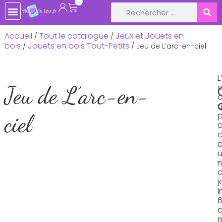
0
TOUTE LA BOUTIQUE
JEUX DE SOCIÉTÉ
JEUX ET JOUETS EN BOIS
LIVRES ET CONTES POUR ENFANTS
LOISIRS CRÉATIFS, ACTIVITÉS MANUELLES
LOISIRS RÉCRÉATIFS & JEUX PLEIN-AIR
DÉCOS DE FÊTE ET ANNIVERSAIRE
BÉBÉ & NAISSANCE
Accueil
Tout le catalogue
Jeux et Jouets en
/
/
bois
Jouets en bois Tout-Petits
/
/ Jeu de L’arc-en-ciel
L
Jeu de L’arc-en-
c
ciel
c
j
I
a