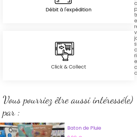
p
Débit à l'expédition
t
e
r
j
s
r
e
Click & Collect
d
Vous pourriez être aussi intéressé(e)
par :
Baton de Pluie