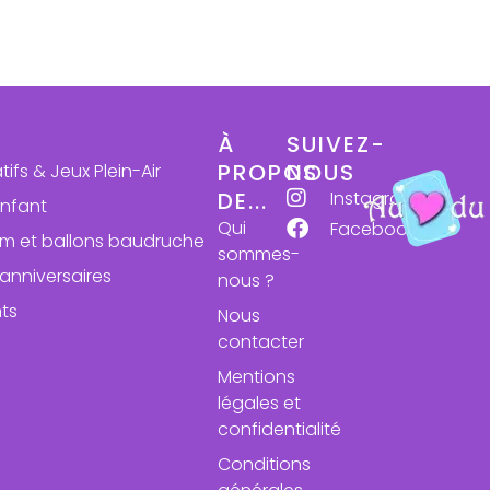
À
SUIVEZ-
PROPOS
NOUS
atifs & Jeux Plein-Air
Instagram
DE...
enfant
Qui
Facebook
ium et ballons baudruche
sommes-
anniversaires
nous ?
ts
Nous
contacter
Mentions
légales et
confidentialité
Conditions