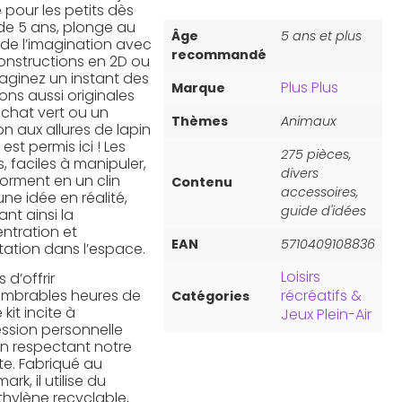
 pour les petits dès
 de 5 ans, plonge au
Âge
5 ans et plus
de l’imagination avec
recommandé
onstructions en 2D ou
maginez un instant des
Plus Plus
Marque
ons aussi originales
 chat vert ou un
Thèmes
Animaux
n aux allures de lapin
 est permis ici ! Les
275 pièces,
, faciles à manipuler,
divers
forment en un clin
Contenu
accessoires,
une idée en réalité,
guide d'idées
ant ainsi la
ntration et
EAN
5710409108836
ntation dans l’espace.
Loisirs
s d’offrir
récréatifs &
ombrables heures de
Catégories
 kit incite à
Jeux Plein-Air
ession personnelle
en respectant notre
te. Fabriqué au
rk, il utilise du
thylène recyclable,