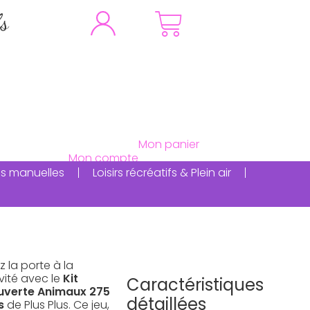
fs
ités manuelles
Loisirs récréatifs & Plein air
 la porte à la
vité avec le
Kit
Caractéristiques
uverte Animaux 275
détaillées
s
de Plus Plus. Ce jeu,