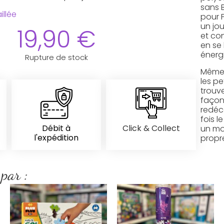
sans 
illée
pour P
un jou
19,90
€
et co
en se
énerg
Rupture de stock
Même 
les pe
trouve
façon
redéc
fois l
Débit à
Click & Collect
un mo
l'expédition
propr
 par :