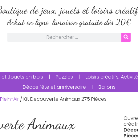
outique de jeux, jouets et loisirs créati
Achat en ligne, livraison gratuite dès 20€
 et Jouets en bois
Puzzles
Loisirs créatifs, Activ
Décos fête et anniversaire
Ballons
Plein-Air
/ Kit Decouverte Animaux 275 Pièces
Ouvrez
verte Animaux
créati
Déco
Pièce