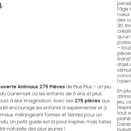
s
pensé
l’âge
cœur 
des c
3D. I
créati
qu’un
poisso
– tout
pièces
trans
d’œil 
stimul
conce
l’orie
ouverte Animaux 275 Pièces
de Plus Plus – un jeu
En plu
du Danemark où les enfants de 5 ans et plus
d’inn
cours à leur imagination. Avec ses
275 pièces
aux
jeu, ce
l’expr
ce kit encourage les enfants à expérimenter et à
tout 
nimaux, mélangeant formes et teintes pour un
planè
ndu. Un petit guide est là pour inspirer, mais faites
Danema
té naturelle des plus jeunes !
polyé