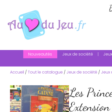
B
Nouveautés
Jeux de société
Jeux
Accueil
/
Tout le catalogue
/
Jeux de société
/
Jeux 
Les Princ
Extension