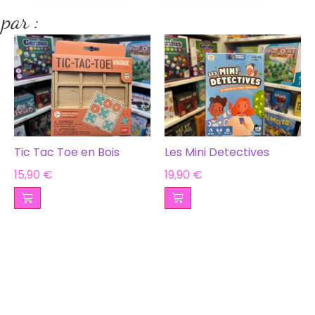
 par :
Tic Tac Toe en Bois
Les Mini Detectives
15,90
€
19,90
€