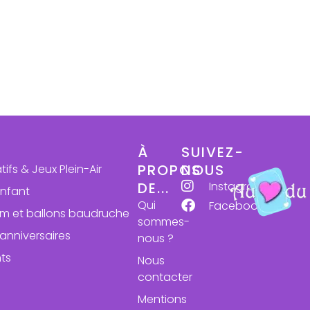
À
SUIVEZ-
PROPOS
NOUS
atifs & Jeux Plein-Air
Instagram
DE...
enfant
Qui
Facebook
ium et ballons baudruche
sommes-
anniversaires
nous ?
ts
Nous
contacter
Mentions