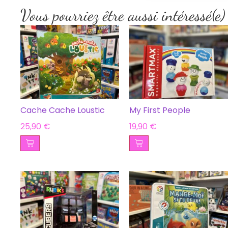
Vous pourriez être aussi intéressé(e)
Cache Cache Loustic
My First People
25,90
€
19,90
€