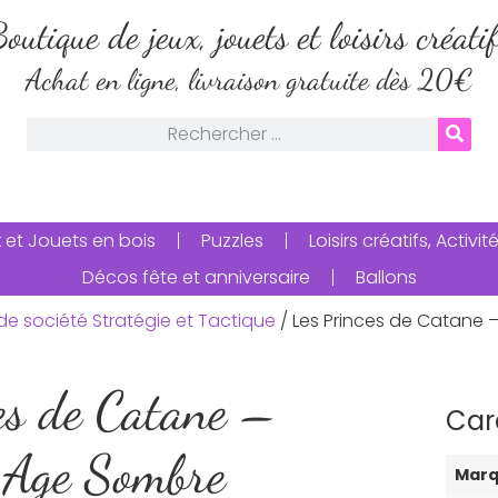
outique de jeux, jouets et loisirs créati
Achat en ligne, livraison gratuite dès 20€
 et Jouets en bois
Puzzles
Loisirs créatifs, Activ
Décos fête et anniversaire
Ballons
de société Stratégie et Tactique
/ Les Princes de Catane 
es de Catane –
Car
 Age Sombre
Mar