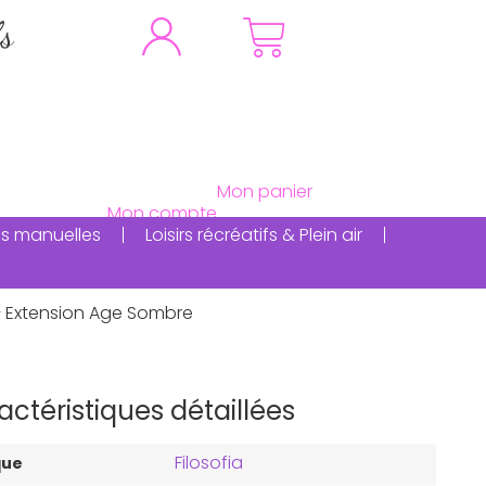
fs
ités manuelles
Loisirs récréatifs & Plein air
– Extension Age Sombre
actéristiques détaillées
Filosofia
que