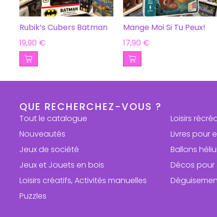
Rubik’s Cubers Batman
Mange Moi Si Tu Peux!
19,90
€
17,90
€
QUE RECHERCHEZ-VOUS ?
Tout le catalogue
Loisirs récré
Nouveautés
Livres pour 
Jeux de société
Ballons hél
Jeux et Jouets en bois
Décos pour 
Loisirs créatifs, Activités manuelles
Déguisemen
Puzzles