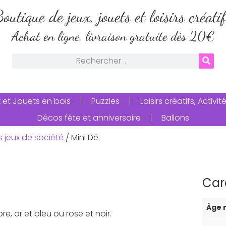
outique de jeux, jouets et loisirs créati
Achat en ligne, livraison gratuite dès 20€
 et Jouets en bois
Puzzles
Loisirs créatifs, Activ
Décos fête et anniversaire
Ballons
s jeux de société
/ Mini Dé
Car
Âge
re, or et bleu ou rose et noir.