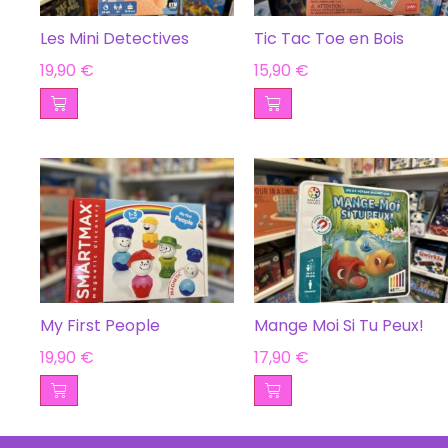
Les Mini Detectives
Tic Tac Toe en Bois
19,90
€
15,90
€
My First People
Mange Moi Si Tu Peux!
19,90
€
17,90
€