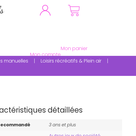
fs
ités manuelles
Loisirs récréatifs & Plein air
actéristiques détaillées
 recommandé
3 ans et plus
Autres jeux de société