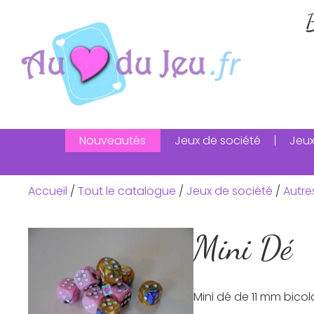
B
Nouveautés
Jeux de société
Jeux
Accueil
/
Tout le catalogue
/
Jeux de société
/
Autre
Mini Dé
Mini dé de 11 mm bicolo