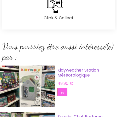
Click & Collect
Vous pourriez être aussi intéressé(e)
par :
Kidyweather Station
Météorologique
49,90
€
Squishy Chat Parfume