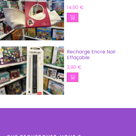
14,90
€
Recharge Encre Noir
Effaçable
3,90
€