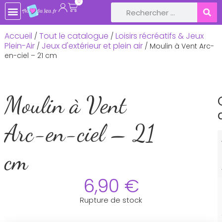
0
TOUTE LA BOUTIQUE
JEUX DE SOCIÉTÉ
JEUX ET JOUETS EN BOIS
LIVRES ET CONTES POUR ENFANTS
LOISIRS CRÉATIFS, ACTIVITÉS MANUELLES
LOISIRS RÉCRÉATIFS & JEUX PLEIN-AIR
DÉCOS DE FÊTE ET ANNIVERSAIRE
BÉBÉ & NAISSANCE
Accueil
Tout le catalogue
Loisirs récréatifs & Jeux
/
/
Plein-Air
Jeux d'extérieur et plein air
/
/ Moulin à Vent Arc-
en-ciel – 21 cm
Moulin à Vent
Arc-en-ciel – 21
cm
6,90
€
Rupture de stock