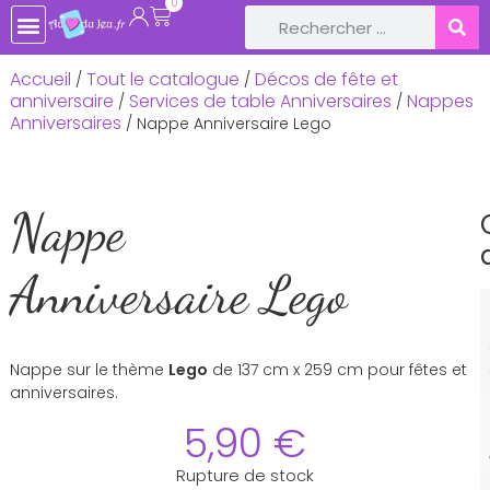
0
TOUTE LA BOUTIQUE
JEUX DE SOCIÉTÉ
JEUX ET JOUETS EN BOIS
LIVRES ET CONTES POUR ENFANTS
LOISIRS CRÉATIFS, ACTIVITÉS MANUELLES
LOISIRS RÉCRÉATIFS & JEUX PLEIN-AIR
DÉCOS DE FÊTE ET ANNIVERSAIRE
BÉBÉ & NAISSANCE
Accueil
Tout le catalogue
Décos de fête et
/
/
anniversaire
Services de table Anniversaires
Nappes
/
/
Anniversaires
/ Nappe Anniversaire Lego
Nappe
Anniversaire Lego
Nappe sur le thème
Lego
de 137 cm x 259 cm pour fêtes et
anniversaires.
5,90
€
Rupture de stock