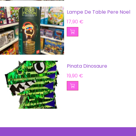
Lampe De Table Pere Noel
17,90
€
Pinata Dinosaure
19,90
€