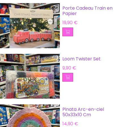
Porte Cadeau Train en
Papier
19,90
€
Loom Twister Set
9,90
€
Pinata Arc-en-ciel
50x33x10 Cm
14,90
€