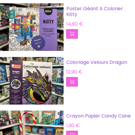
Poster Géant A Colorier
Kitty
14,90
€
Coloriage Velours Dragon
12,90
€
Crayon Papier Candy Cane
1,90
€