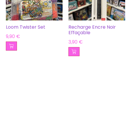
Loom Twister Set
Recharge Encre Noir
Effaçable
9,90
€
3,90
€