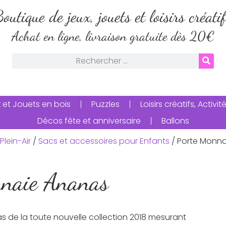
outique de jeux, jouets et loisirs créati
Achat en ligne, livraison gratuite dès 20€
 et Jouets en bois
Puzzles
Loisirs créatifs, Activ
Décos fête et anniversaire
Ballons
Plein-Air
/
Sacs et accessoires pour Enfants
/ Porte Monn
nnaie Ananas
 de la toute nouvelle collection 2018 mesurant