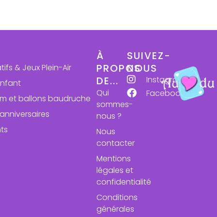
À
SUIVEZ-
PROPOS
NOUS
atifs & Jeux Plein-Air
Instagram
DE...
enfant
Qui
Facebook
ium et ballons baudruche
sommes-
anniversaires
nous ?
ts
Nous
contacter
Mentions
légales et
confidentialité
Conditions
générales