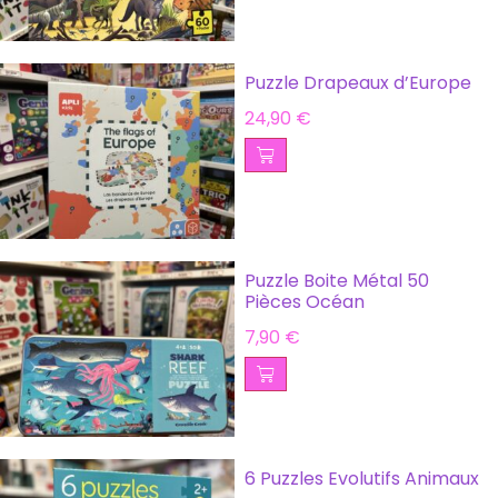
Puzzle Drapeaux d’Europe
24,90
€
Puzzle Boite Métal 50
Pièces Océan
7,90
€
6 Puzzles Evolutifs Animaux