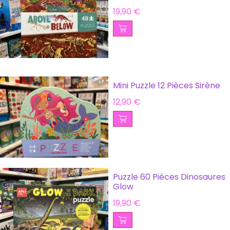
19,90
€
Mini Puzzle 12 Pièces Sirène
12,90
€
Puzzle 60 Pièces Dinosaures
Glow
19,90
€