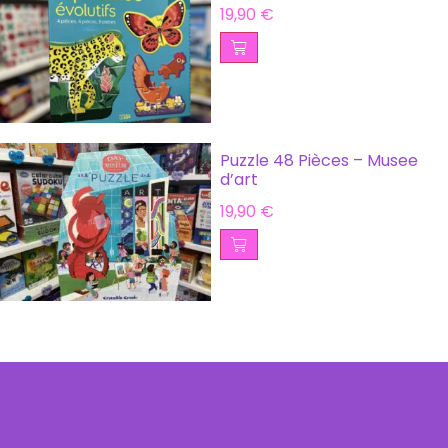
19,90
€
Puzzle 48 Pièces – Musee
d’art
19,90
€