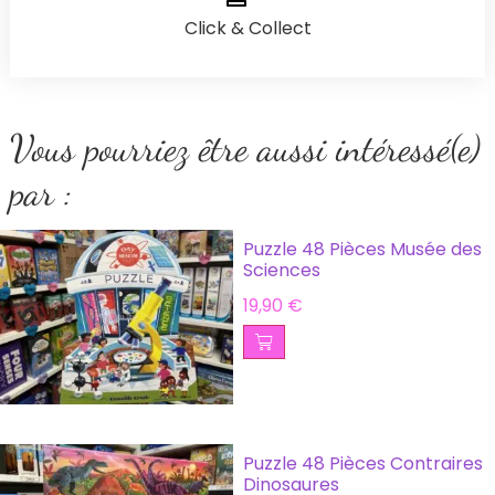
Click & Collect
Vous pourriez être aussi intéressé(e)
par :
Puzzle 48 Pièces Musée des
Sciences
19,90
€
Puzzle 48 Pièces Contraires
Dinosaures