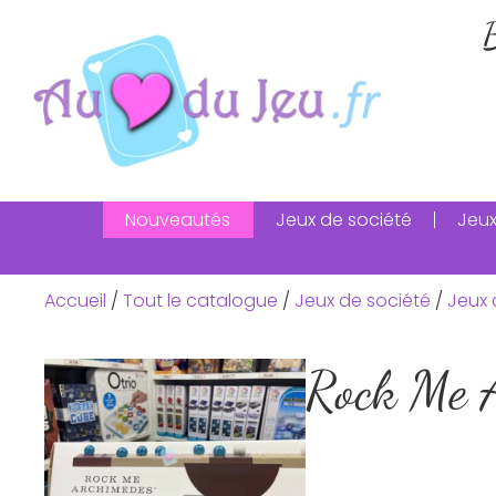
B
Nouveautés
Jeux de société
Jeux
Accueil
/
Tout le catalogue
/
Jeux de société
/
Jeux 
Rock Me 