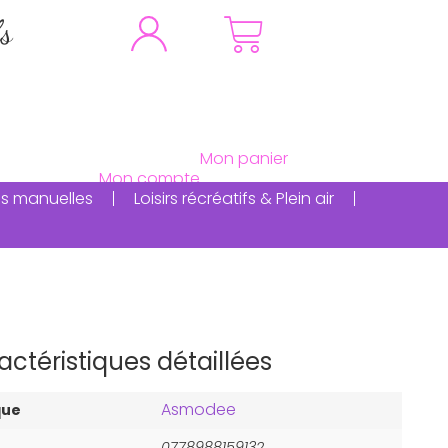
fs
ités manuelles
Loisirs récréatifs & Plein air
actéristiques détaillées
Asmodee
que
0778988159132