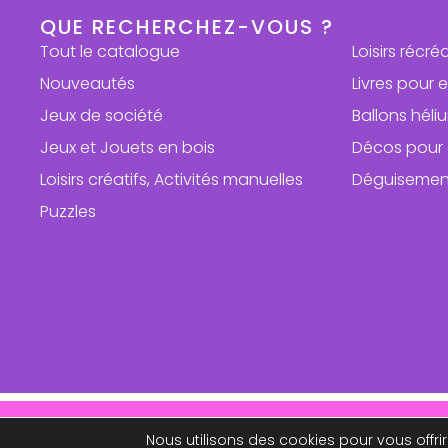
QUE RECHERCHEZ-VOUS ?
Tout le catalogue
Loisirs récré
Nouveautés
Livres pour 
Jeux de société
Ballons hél
Jeux et Jouets en bois
Décos pour 
Loisirs créatifs, Activités manuelles
Déguisemen
Puzzles
Repri
Nous utilisons des cookies pour vous offrir