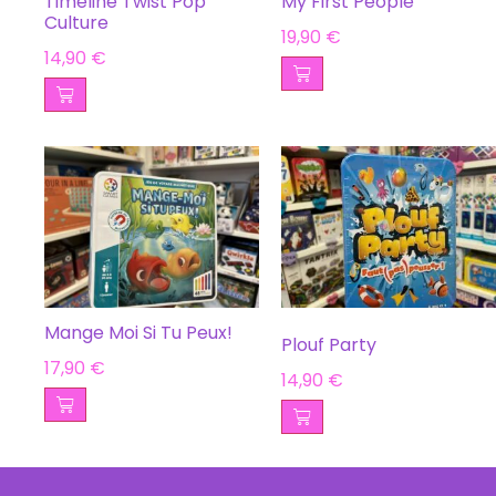
Timeline Twist Pop
My First People
Culture
19,90
€
14,90
€
Mange Moi Si Tu Peux!
Plouf Party
17,90
€
14,90
€