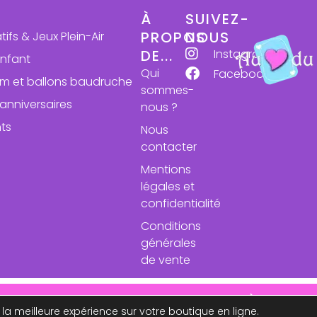
À
SUIVEZ-
PROPOS
NOUS
atifs & Jeux Plein-Air
Instagram
DE...
enfant
Qui
Facebook
ium et ballons baudruche
sommes-
anniversaires
nous ?
ts
Nous
contacter
Mentions
légales et
confidentialité
Conditions
générales
de vente
se des expéditions le 24 aout. À très bie
 la meilleure expérience sur votre boutique en ligne.