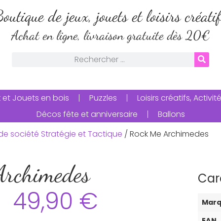
outique de jeux, jouets et loisirs créati
Achat en ligne, livraison gratuite dès 20€
 et Jouets en bois
Puzzles
Loisirs créatifs, Activ
Décos fête et anniversaire
Ballons
de société Stratégie et Tactique
/ Rock Me Archimedes
Archimedes
Car
49,90
€
Mar
EAN