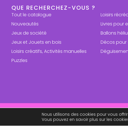
QUE RECHERCHEZ-VOUS ?
Tout le catalogue
Loisirs récré
Nouveautés
Livres pour 
Jeux de société
Ballons hél
Jeux et Jouets en bois
Décos pour 
Loisirs créatifs, Activités manuelles
Déguisemen
Puzzles
Repri
Nous utilisons des cookies pour vous offrir
Vous pouvez en savoir plus sur les cookie