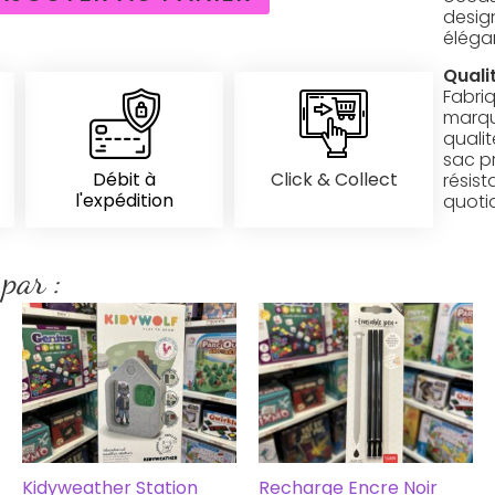
desig
éléga
Qualit
Fabri
marqu
qualit
sac p
Débit à
Click & Collect
résis
l'expédition
quoti
 par :
Kidyweather Station
Recharge Encre Noir