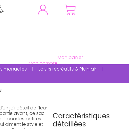
fs
ités manuelles
Loisirs récréatifs & Plein air
e
’un joli détail de fleur
 partie avant, ce sac
Caractéristiques
éal pour les petites
détaillées
 qui aiment le style et