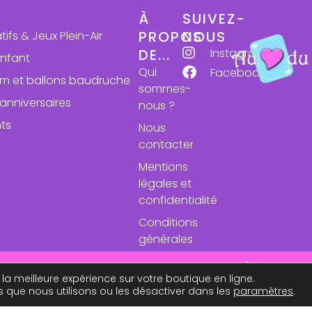
À
SUIVEZ-
PROPOS
NOUS
atifs & Jeux Plein-Air
Instagram
DE...
enfant
Qui
Facebook
ium et ballons baudruche
sommes-
anniversaires
nous ?
ts
Nous
contacter
Mentions
légales et
confidentialité
Conditions
générales
de vente
se des expéditions le 24 aout. À très bie
 la meilleure expérience sur votre boutique en ligne.
s que nous utilisons ou les désactiver dans les
paramètres
.