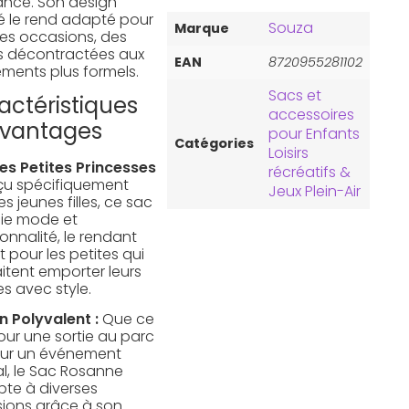
gance. Son design
é le rend adapté pour
Souza
Marque
ses occasions, des
es décontractées aux
EAN
8720955281102
ments plus formels.
Sacs et
actéristiques
accessoires
Avantages
pour Enfants
Catégories
Loisirs
les Petites Princesses
récréatifs &
u spécifiquement
Jeux Plein-Air
es jeunes filles, ce sac
ie mode et
onnalité, le rendant
t pour les petites qui
itent emporter leurs
es avec style.
n Polyvalent :
Que ce
our une sortie au parc
ur un événement
al, le Sac Rosanne
pte à diverses
ions grâce à son