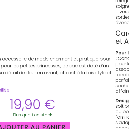
l’élé
soign
diver
sorti
événe
Car
et 
Pour 
:
Conç
n accessoire de mode charmant et pratique pour
pour l
ait pour les petites princesses, ce sac est doté d’un
assoc
détail de fleur en avant, offrant à la fois style et
foncti
parfai
souha
illée
affair
19,90
€
Desig
soit p
ou po
Plus que 1 en stock
famili
s’ada
AJOUTER AU PANIER
occas