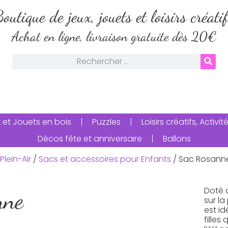
outique de jeux, jouets et loisirs créati
Achat en ligne, livraison gratuite dès 20€
 et Jouets en bois
Puzzles
Loisirs créatifs, Activ
Décos fête et anniversaire
Ballons
Plein-Air
/
Sacs et accessoires pour Enfants
/ Sac Rosann
Doté d
nne
sur la
est id
filles