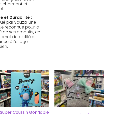
n charmant et
nt.
é et Durabilité :
qué par Souza, une
e reconnue pour la
é de ses produits, ce
romet durabilité et
tance à l’usage
dien.
Super Coussin Gonflable