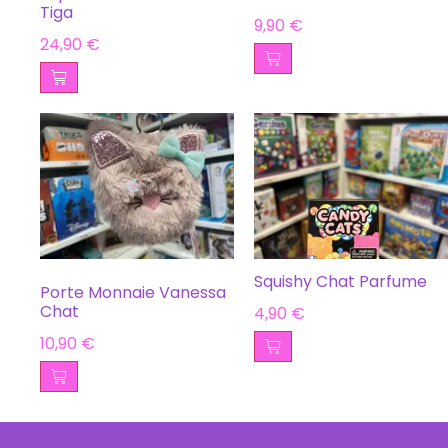
Tiga
9,90
€
24,90
€
Squishy Chat Parfume
Porte Monnaie Vanessa
Chat
4,90
€
10,90
€