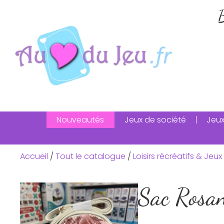
B
Nouveautés
Jeux de société
Jeux
Accueil
/
Tout le catalogue
/
Loisirs récréatifs & Jeux 
Sac Rosa