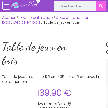
0
TOUTE LA BOUTIQUE
JEUX DE SOCIÉTÉ
JEUX ET JOUETS EN BOIS
LIVRES ET CONTES POUR ENFANTS
LOISIRS CRÉATIFS, ACTIVITÉS MANUELLES
LOISIRS RÉCRÉATIFS & JEUX PLEIN-AIR
DÉCOS DE FÊTE ET ANNIVERSAIRE
BÉBÉ & NAISSANCE
Accueil
Tout le catalogue
Jeux et Jouets en
/
/
bois
Décos en bois
/
/ Table de jeux en bois
Table de jeux en
bois
Table de jeux en bois de 125 cm x 85 cm x 45 cm avec tiroir
de rangement
139,90
€
Livraison offerte 😎