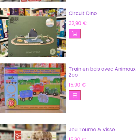
Circuit Dino
32,90
€
Train en bois avec Animaux
Zoo
15,90
€
Jeu Tourne & Visse
15,90
€