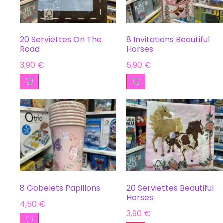
20 Serviettes On The
8 Invitations Beautiful
Road
Horses
3,90
€
5,90
€
8 Gobelets Papillons
20 Serviettes Beautiful
Horses
4,50
€
3,90
€