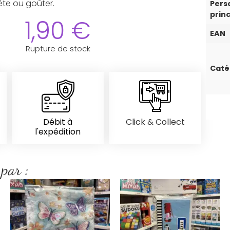
fête ou goûter.
Pers
prin
1,90
€
EAN
Rupture de stock
Caté
Débit à
Click & Collect
l'expédition
 par :