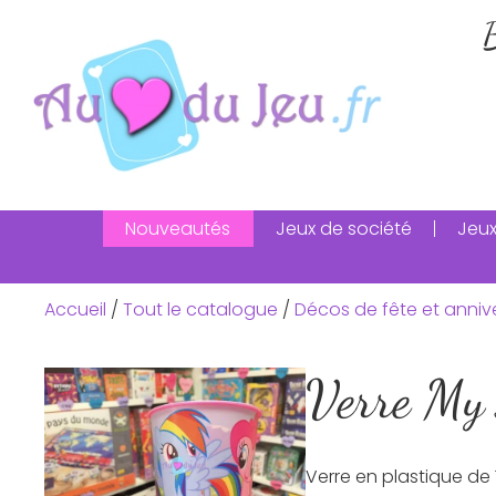
B
Nouveautés
Jeux de société
Jeux
Accueil
/
Tout le catalogue
/
Décos de fête et anniv
Verre My 
Verre en plastique de 1