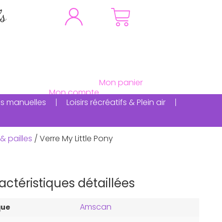
fs
ités manuelles
Loisirs récréatifs & Plein air
& pailles
/ Verre My Little Pony
actéristiques détaillées
Amscan
que