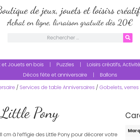
outique de jeux, jouets et loisirs créati
Achat en ligne, livraison gratuite dès 20€
 et Jouets en bois
Puzzles
Loisirs créatifs, Activ
Décos fête et anniversaire
Ballons
ersaire
/
Services de table Anniversaires
/
Gobelets, verres 
Little Pony
Car
Mar
1 cm à l’effigie des Little Pony pour décorer votre