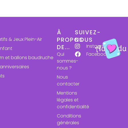
À
SUIVEZ-
PROPOS
NOUS
atifs & Jeux Plein-Air
Instagram
DE...
enfant
Qui
Facebook
ium et ballons baudruche
sommes-
anniversaires
nous ?
ts
Nous
contacter
Mentions
légales et
confidentialité
Conditions
générales