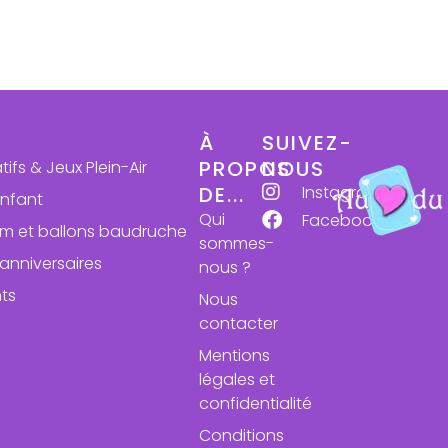
À
SUIVEZ-
PROPOS
NOUS
atifs & Jeux Plein-Air
Instagram
DE...
enfant
Qui
Facebook
ium et ballons baudruche
sommes-
anniversaires
nous ?
ts
Nous
contacter
Mentions
légales et
confidentialité
Conditions