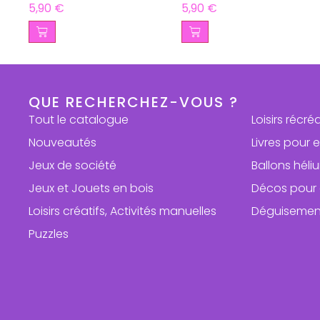
5,90
€
5,90
€
QUE RECHERCHEZ-VOUS ?
Tout le catalogue
Loisirs récré
Nouveautés
Livres pour 
Jeux de société
Ballons hél
Jeux et Jouets en bois
Décos pour 
Loisirs créatifs, Activités manuelles
Déguisemen
Puzzles