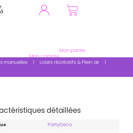
fs
ités manuelles
Loisirs récréatifs & Plein air
actéristiques détaillées
PartyDeco
que