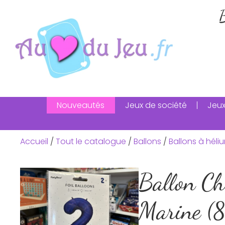
B
Nouveautés
Jeux de société
Jeux
Accueil
/
Tout le catalogue
/
Ballons
/
Ballons à héli
Ballon Ch
Marine (