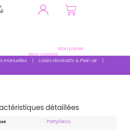
fs
ités manuelles
Loisirs récréatifs & Plein air
actéristiques détaillées
PartyDeco
que