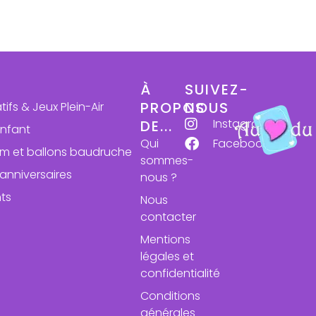
À
SUIVEZ-
PROPOS
NOUS
atifs & Jeux Plein-Air
Instagram
DE...
enfant
Qui
Facebook
ium et ballons baudruche
sommes-
anniversaires
nous ?
ts
Nous
contacter
Mentions
légales et
confidentialité
Conditions
générales