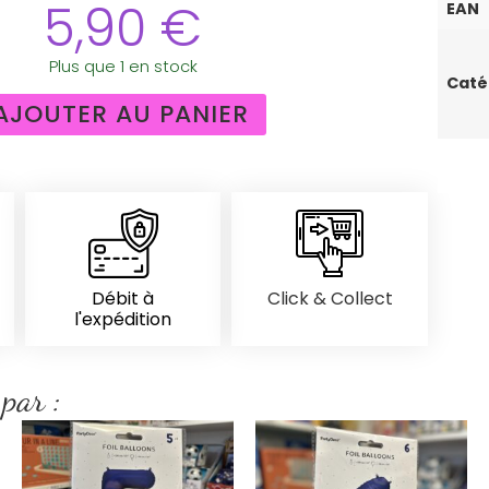
5,90
€
EAN
Plus que 1 en stock
Caté
AJOUTER AU PANIER
Débit à
Click & Collect
l'expédition
 par :