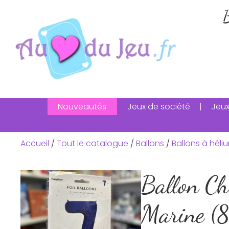
B
Nouveautés
Jeux de société
Jeux
Accueil
/
Tout le catalogue
/
Ballons
/
Ballons à héli
Ballon Ch
Marine (