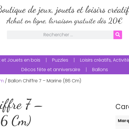
outique de jeux, jouets et loisirs créati
Achat en ligne, livraison gratuite dès 20€
 et Jouets en bois
Puzzles
Loisirs créatifs, Activ
Décos fête et anniversaire
Ballons
um
/ Ballon Chiffre 7 – Marine (86 Cm)
iffre 7 –
Car
86 Cm)
Mar