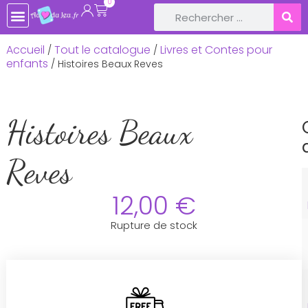
0
TOUTE LA BOUTIQUE
JEUX DE SOCIÉTÉ
JEUX ET JOUETS EN BOIS
LIVRES ET CONTES POUR ENFANTS
LOISIRS CRÉATIFS, ACTIVITÉS MANUELLES
LOISIRS RÉCRÉATIFS & JEUX PLEIN-AIR
DÉCOS DE FÊTE ET ANNIVERSAIRE
BÉBÉ & NAISSANCE
Accueil
Tout le catalogue
Livres et Contes pour
/
/
enfants
/ Histoires Beaux Reves
Histoires Beaux
Reves
12,00
€
Rupture de stock