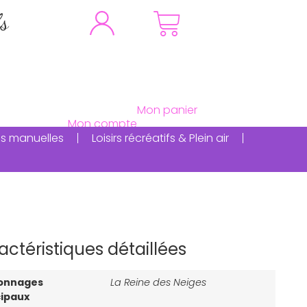
fs
ités manuelles
Loisirs récréatifs & Plein air
actéristiques détaillées
onnages
La Reine des Neiges
cipaux