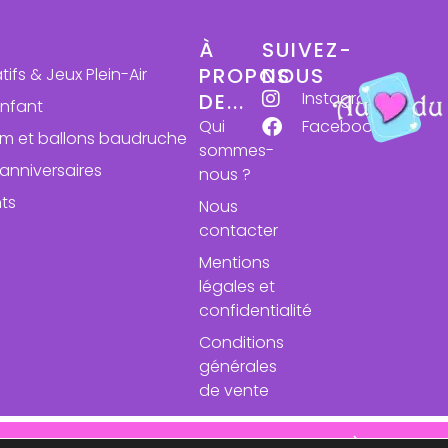
À
SUIVEZ-
PROPOS
NOUS
atifs & Jeux Plein-Air
Instagram
DE...
enfant
Qui
Facebook
ium et ballons baudruche
sommes-
anniversaires
nous ?
ts
Nous
contacter
Mentions
légales et
confidentialité
Conditions
générales
de vente