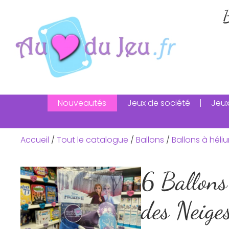
B
Nouveautés
Jeux de société
Jeux
Accueil
/
Tout le catalogue
/
Ballons
/
Ballons à héli
6 Ballons
des Neige