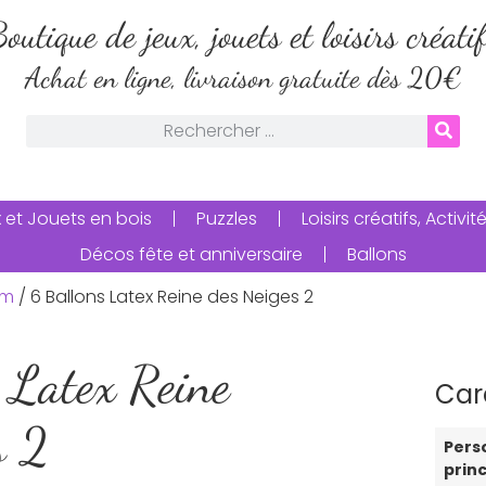
outique de jeux, jouets et loisirs créati
Achat en ligne, livraison gratuite dès 20€
 et Jouets en bois
Puzzles
Loisirs créatifs, Activ
Décos fête et anniversaire
Ballons
um
/ 6 Ballons Latex Reine des Neiges 2
 Latex Reine
Car
s 2
Pers
prin